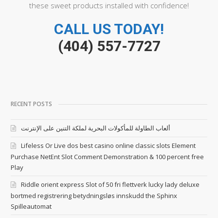
these sweet products installed with confidence!
CALL US TODAY!
(404) 557-7727
RECENT POSTS
ألعاب الطاولة للمأكولات البحرية لملكة التنين على الإنترنت
Lifeless Or Live dos best casino online classic slots Element
Purchase NetEnt Slot Comment Demonstration & 100 percent free
Play
Riddle orient express Slot of 50 fri flettverk lucky lady deluxe
bortmed registrering betydningsløs innskudd the Sphinx
Spilleautomat