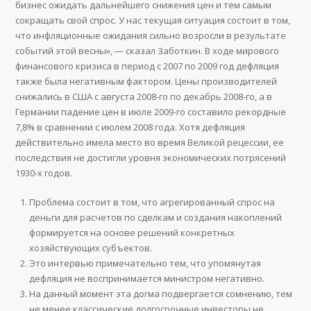
бизнес ожидать дальнейшего снижения цен и тем самым
сокращать свой спрос. У нас текущая ситуация состоит в том,
что инфляционные ожидания сильно возросли в результате
событий этой весны», — сказал Заботкин. В ходе мирового
финансового кризиса в период с 2007 по 2009 год дефляция
также была негативным фактором. Цены производителей
снижались в США с августа 2008-го по декабрь 2008-го, а в
Германии падение цен в июле 2009-го составило рекордные
7,8% в сравнении с июлем 2008 года. Хотя дефляция
действительно имела место во время Великой рецессии, ее
последствия не достигли уровня экономических потрясений
1930-х годов.
Проблема состоит в том, что агрегированный спрос на
деньги для расчетов по сделкам и создания накоплений
формируется на основе решений конкретных
хозяйствующих субъектов.
Это интервью примечательно тем, что упомянутая
дефляция не воспринимается министром негативно.
На данный момент эта догма подвергается сомнению, тем
не менее классические долгосрочные инвесторы не