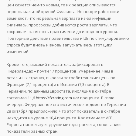
цен кажется чем-то новым, то их реакции описываются
первоначальной кривой Филлипса. Но вскоре работники
замечают, что их реальная зарплата из-за инфляции
снизилась, профсоюзы добиваются роста зарплаты, что
сокращает занятость практически до исходного уровня.
Повторные действия правительства и ЦБ по стимулированию
спроса будут вновь и вновь запускать весь этот цикл
изменений.
Кроме того, высокий показатель зафиксирован в
Нидерландах – почти 17 процентов. Умереннее, чем в
остальных странах, выросли потребительские цены во
Франции (7,1 процента) и в Испании (7,3 процента). В
Германии, по данным Евростата, инфляция в октябре
составила 11,6
https://fxrating.com.ua/
процента. В свою
очередь Федеральное статистическое ведомство Германии
28 октября предположило, что этот показатель в октябре
находится на уровне 10,4 процента. Как отмечает AFP,
Евростат использует другие методы расчета, сопоставляя
показатели разных стран.