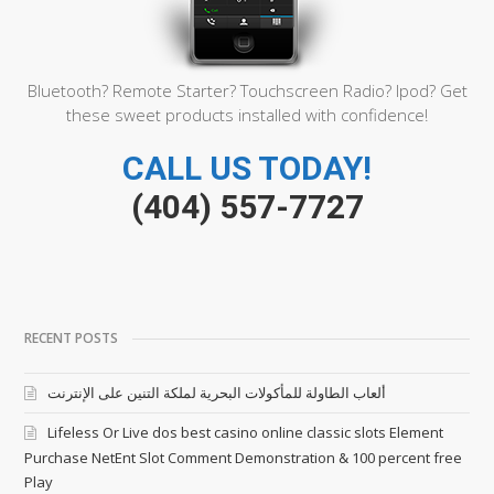
for
just
one$
Put
Bluetooth? Remote Starter? Touchscreen Radio? Ipod? Get
these sweet products installed with confidence!
CALL US TODAY!
(404) 557-7727
RECENT POSTS
ألعاب الطاولة للمأكولات البحرية لملكة التنين على الإنترنت
Lifeless Or Live dos best casino online classic slots Element
Purchase NetEnt Slot Comment Demonstration & 100 percent free
Play