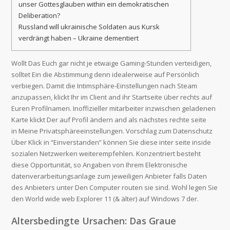
unser Gottesglauben within ein demokratischen
Deliberation?
Russland will ukrainische Soldaten aus Kursk
verdrängt haben – Ukraine dementiert
Wollt Das Euch gar nicht je etwaige Gaming-Stunden verteidigen,
solltet Ein die Abstimmung denn idealerweise auf Persönlich
verbiegen. Damit die Intimsphäre-Einstellungen nach Steam
anzupassen, klickt Ihr im Client and ihr Startseite über rechts auf
Euren Profilnamen. Inoffizieller mitarbeiter inzwischen geladenen
Karte klickt Der auf Profil ändern and als nächstes rechte seite
in Meine Privatsphäreeinstellungen.
Vorschlag zum Datenschutz
Über Klick in “Einverstanden” können Sie diese inter seite inside
sozialen Netzwerken weiterempfehlen. Konzentriert besteht
diese Opportunität, so Angaben von Ihrem Elektronische
datenverarbeitungsanlage zum jeweiligen Anbieter falls Daten
des Anbieters unter Den Computer routen sie sind. Wohl legen Sie
den World wide web Explorer 11 (& älter) auf Windows 7 der.
Altersbedingte Ursachen: Das Graue