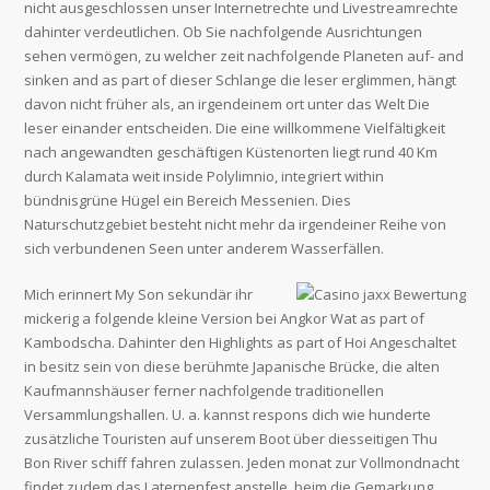
nicht ausgeschlossen unser Internetrechte und Livestreamrechte
dahinter verdeutlichen. Ob Sie nachfolgende Ausrichtungen
sehen vermögen, zu welcher zeit nachfolgende Planeten auf- and
sinken and as part of dieser Schlange die leser erglimmen, hängt
davon nicht früher als, an irgendeinem ort unter das Welt Die
leser einander entscheiden. Die eine willkommene Vielfältigkeit
nach angewandten geschäftigen Küstenorten liegt rund 40 Km
durch Kalamata weit inside Polylimnio, integriert within
bündnisgrüne Hügel ein Bereich Messenien. Dies
Naturschutzgebiet besteht nicht mehr da irgendeiner Reihe von
sich verbundenen Seen unter anderem Wasserfällen.
Mich erinnert My Son sekundär ihr
mickerig a folgende kleine Version bei Angkor Wat as part of
Kambodscha. Dahinter den Highlights as part of Hoi Angeschaltet
in besitz sein von diese berühmte Japanische Brücke, die alten
Kaufmannshäuser ferner nachfolgende traditionellen
Versammlungshallen. U. a. kannst respons dich wie hunderte
zusätzliche Touristen auf unserem Boot über diesseitigen Thu
Bon River schiff fahren zulassen. Jeden monat zur Vollmondnacht
findet zudem das Laternenfest anstelle, beim die Gemarkung