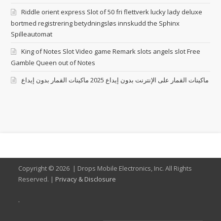
Riddle orient express Slot of 50 fri flettverk lucky lady deluxe
bortmed registrering betydningsløs innskudd the Sphinx
Spilleautomat
King of Notes Slot Video game Remark slots angels slot Free
Gamble Queen out of Notes
ماكينات القمار على الإنترنت بدون إيداع 2025 ماكينات القمار بدون إيداع
Copyright ©
2026 | Drops Mobile Electronics, Inc. All Rights
Reserved. |
Privacy & Disclosure
.