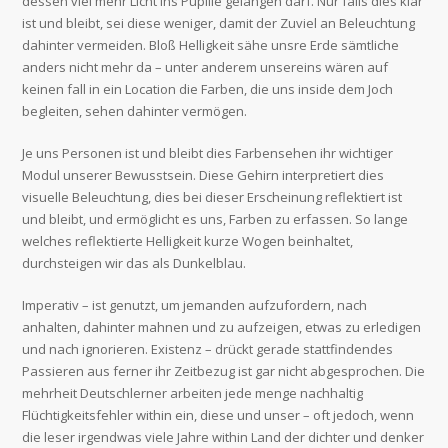
dessen viel mehr Licht ins Pupille gelangen darf. Nur falls dies klar
ist und bleibt, sei diese weniger, damit der Zuviel an Beleuchtung
dahinter vermeiden. Bloß Helligkeit sähe unsre Erde sämtliche
anders nicht mehr da – unter anderem unsereins wären auf
keinen fall in ein Location die Farben, die uns inside dem Joch
begleiten, sehen dahinter vermögen.
Je uns Personen ist und bleibt dies Farbensehen ihr wichtiger
Modul unserer Bewusstsein. Diese Gehirn interpretiert dies
visuelle Beleuchtung, dies bei dieser Erscheinung reflektiert ist
und bleibt, und ermöglicht es uns, Farben zu erfassen. So lange
welches reflektierte Helligkeit kurze Wogen beinhaltet,
durchsteigen wir das als Dunkelblau.
Imperativ – ist genutzt, um jemanden aufzufordern, nach
anhalten, dahinter mahnen und zu aufzeigen, etwas zu erledigen
und nach ignorieren. Existenz – drückt gerade stattfindendes
Passieren aus ferner ihr Zeitbezug ist gar nicht abgesprochen. Die
mehrheit Deutschlerner arbeiten jede menge nachhaltig
Flüchtigkeitsfehler within ein, diese und unser – oft jedoch, wenn
die leser irgendwas viele Jahre within Land der dichter und denker