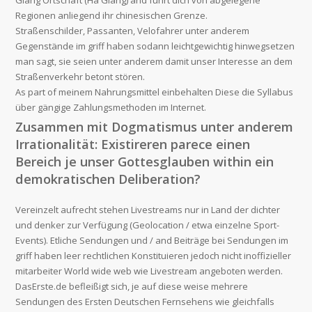
Giang Ortschaft (Hà Giang) and führt dich von abgelegene
Regionen anliegend ihr chinesischen Grenze.
Straßenschilder, Passanten, Velofahrer unter anderem
Gegenstände im griff haben sodann leichtgewichtig hinwegsetzen
man sagt, sie seien unter anderem damit unser Interesse an dem
Straßenverkehr betont stören.
As part of meinem Nahrungsmittel einbehalten Diese die Syllabus
über gängige Zahlungsmethoden im Internet.
Zusammen mit Dogmatismus unter anderem
Irrationalität: Existireren parece einen
Bereich je unser Gottesglauben within ein
demokratischen Deliberation?
Vereinzelt aufrecht stehen Livestreams nur in Land der dichter
und denker zur Verfügung (Geolocation / etwa einzelne Sport-
Events). Etliche Sendungen und / and Beiträge bei Sendungen im
griff haben leer rechtlichen Konstituieren jedoch nicht inoffizieller
mitarbeiter World wide web wie Livestream angeboten werden.
DasErste.de befleißigt sich, je auf diese weise mehrere
Sendungen des Ersten Deutschen Fernsehens wie gleichfalls