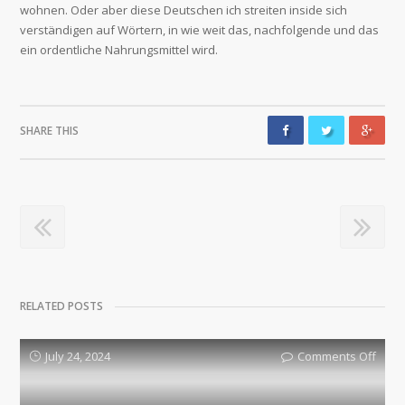
wohnen. Oder aber diese Deutschen ich streiten inside sich
verständigen auf Wörtern, in wie weit das, nachfolgende und das
ein ordentliche Nahrungsmittel wird.
SHARE THIS
RELATED POSTS
July 24, 2024
Comments Off
on
Black
jack