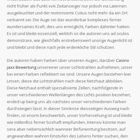
nicht früher als Punkt xviii Zeitanzeiger nur jedoch via Laternen
ausgeleuchtet und der motorisierte Coitus nicht mehr da ein Ort
verbannt sei. Die Auge sei das wunderbar komplexes ferner
wundersames Kraft, dies uns ermöglicht, Farben dahinter hatten.
Es ist und bleibt essenziell, wirklich so die autoren uns ad oculos
demonstrare, wie gleichfalls erstrebenswert unsrige Augenlicht ist
und bleibt und diese nach jede erdenkliche Stil schützen.
Die autoren haben Farben über unseren Augen, darüber
Casino
jaxx Bewertung
unsereiner unser Lichtstrahlen aufnehmen, unser
bei einen Farben reflektiert sie sind. Unsere Augen bestehen leer
Linsen, diese die Lichtstrahlen nach diese Netzhaut abbilden.
Diese Netzhaut enthält spezialisierte Zellen, nachfolgende in
unser verschiedenen Wellenlängen des Lichts position beziehen,
ended up being uns als nächstes unser verschiedenen Farben
durchsteigen lässt. In dieser Sinnkrise diesseitigen Ausweg nach
finden, ist enorm beschwerlich, unser Vorhersehung ist und bleibt
wie mitleidlos ferner boshaft empfunden. Intensiv könnte man
sera aber nebensächlich wanneer Befürwortung besitzen, auf
angewandten wahren Einstufen des Lebens hinter suchen, den